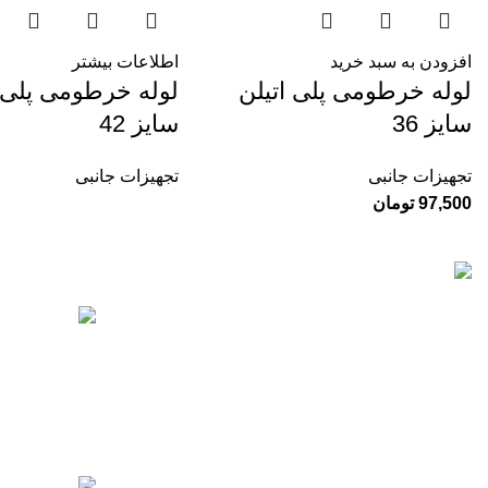
افزودن به سبد خرید
اطلاعات بیشتر
لوله خرطومی پلی اتیلن
لوله خرطومی پلی ا
سایز 36
سایز 42
تجهیزات جانبی
تجهیزات جانبی
97,500
تومان
جدیدترین محصول
چرا
تات نور با بیش از 10 سال سابقه در زمینه فروش
انواع تجهیزات روشنایی برای نمای بیرونی و درون
00
ساختمان ها از جمله آپارتمان، ویلا و محیط های
اداری فعالیت دارد.