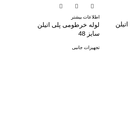
اطلاعات بیشتر
تیلن
لوله خرطومی پلی اتیلن
سایز 48
تجهیزات جانبی
ات
غ دیواری 12 وات حیاطی ضدآب
577,900
تومان
680,0
تومان
چراغ دیواری دکوراتیو 4 طرفه 4