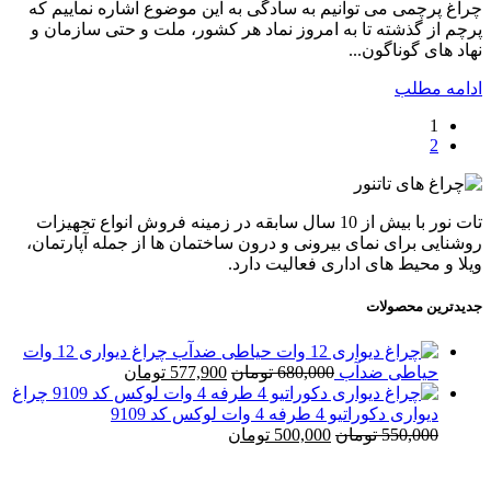
چراغ پرچمی می توانیم به سادگی به این موضوع اشاره نماییم که
پرچم از گذشته تا به امروز نماد هر کشور، ملت و حتی سازمان و
نهاد های گوناگون...
ادامه مطلب
1
2
تات نور با بیش از 10 سال سابقه در زمینه فروش انواع تجهیزات
روشنایی برای نمای بیرونی و درون ساختمان ها از جمله آپارتمان،
ویلا و محیط های اداری فعالیت دارد.
جدیدترین محصولات
چراغ دیواری 12 وات
قیمت
قیمت
حیاطی ضدآب
680,000
تومان
577,900
تومان
اصلی
فعلی
چراغ
680,000 تومان
577,900 تومان
دیواری دکوراتیو 4 طرفه 4 وات لوکس کد 9109
قیمت
بود.
قیمت
است.
550,000
تومان
500,000
تومان
اصلی
فعلی
550,000 تومان
500,000 تومان