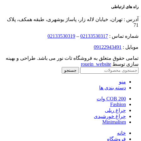
بود.
است.
راه های ارتباطی
آدرس : تهران، خیابان لاله زار، پاساژ بوشهری، طبقه همکف، پلاک
71
شماره تماس :
02133530317
–
02133530319
موبایل :
09122943491
تمامی حقوق متعلق به فروشگاه تات نور می باشد. طراحی و بهینه
سازی توسط
rouein_website
جستجو
منو
دسته بندی ها
COB 200 وات
Fashion
چراغ ریلی
چراغ خورشیدی
Minimalism
خانه
فروشگاه