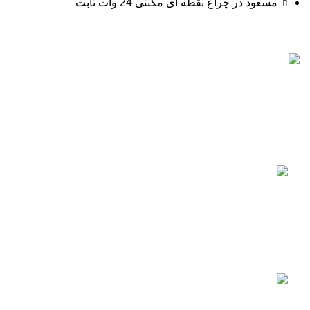
مسعود
در
چراغ نقطه ای مگنتی 24 وات ثابت
تات نور با بیش از 10 سال سابقه در زمینه فروش انواع تجهیزات
روشنایی برای نمای بیرونی و درون ساختمان ها از جمله آپارتمان،
ویلا و محیط های اداری فعالیت دارد.
جدیدترین محصولات
چراغ دیواری 12 وات حیاطی ضدآب
577,900
تومان
680,000
تومان
چراغ دیواری دکوراتیو 4 طرفه 4 وات لوکس کد
9109