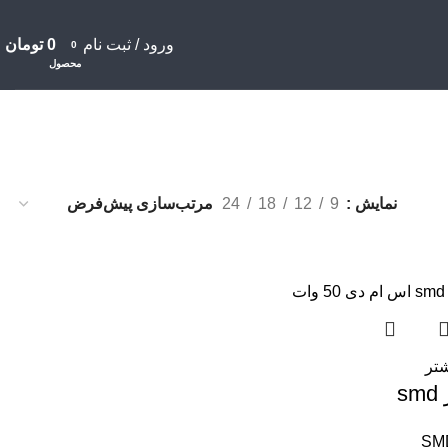
ورود / ثبت نام
0
تومان
0
محصول
نمایش
9
12
18
24
شتر
s
SM