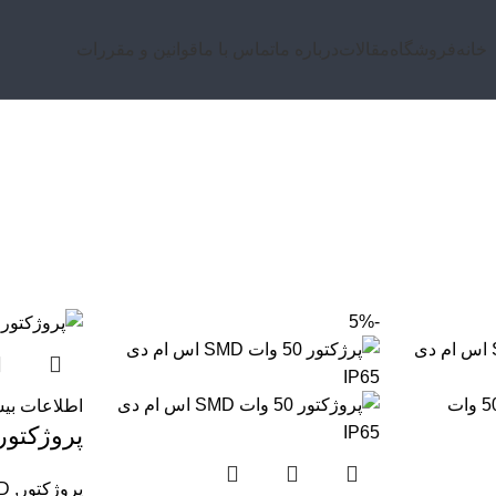
خانه
فروشگاه
مقالات
درباره ما
تماس با ما
قوانین و مقررات
SMD
-5%
اطلاعات بی
پروژکتور md
پروژکتور
,
D