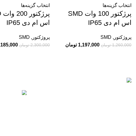
انتخاب گزینه‌ها
انتخاب گزینه‌ها
پرژکتور 100 وات SMD
پر
اس ام دی IP65
اس ام دی IP65
پروژکتور
,
SMD
پروژکتور
,
SMD
1,197,000
تومان
,185,000
1,260,000
تومان
2,300,000
تومان
جدیدترین محصول
چرا
تات نور با بیش از 10 سال سابقه در زمینه فروش
انواع تجهیزات روشنایی برای نمای بیرونی و درون
00
ساختمان ها از جمله آپارتمان، ویلا و محیط های
اداری فعالیت دارد.