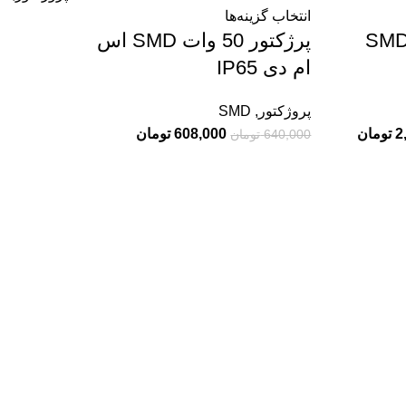
انتخاب گزینه‌ها
ژکتور 200 وات SMD
پرژکتور 50 وات SMD اس
ام دی IP65
پروژکتور
,
SMD
2
تومان
608,000
تومان
640,000
تومان
ات
غ دیواری 12 وات حیاطی ضدآب
577,900
تومان
680,0
تومان