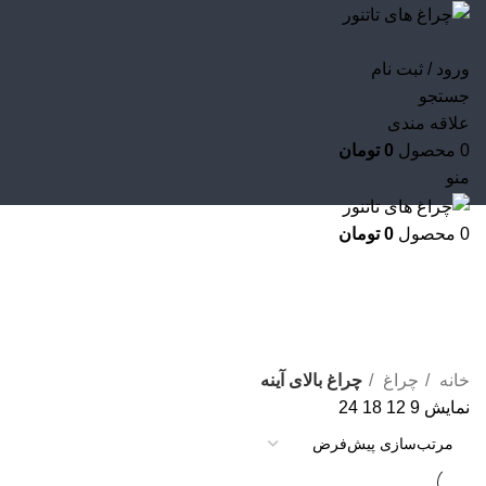
ورود / ثبت نام
جستجو
علاقه مندی
0
محصول
0
تومان
منو
0
محصول
0
تومان
چراغ بالای آینه
خانه
چراغ
چراغ بالای آینه
نمایش
9
12
18
24