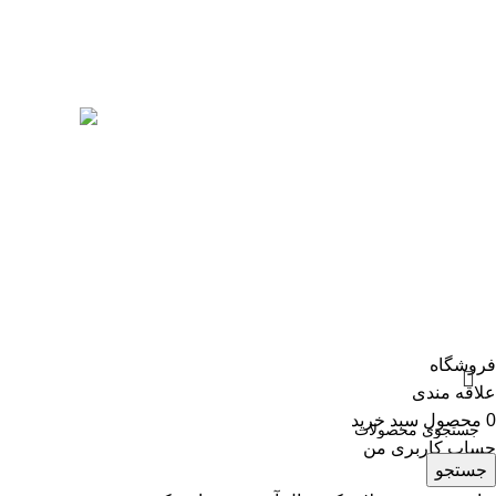
ساختمان ها از جمله آپارتمان، ویلا و محیط های
اداری فعالیت دارد.
وا
00
تمامی حقوق متعلق به فروشگاه تات نور می باشد. طراحی و بهینه
فروشگاه
علاقه مندی
0
محصول
سبد خرید
حساب کاربری من
جستجو