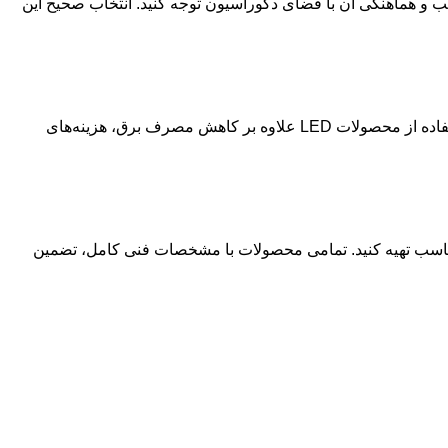
صب و هماهنگی آن با فضای دکوراسیون توجه کنید. انتخاب صحیح این
به عواملی مانند برند، توان مصرفی، کیفیت بدنه، نوع چیپ LED، ابعاد، رنگ بدنه و امکانات محصول بستگی دارد. استفاده از محصولات LED علاوه بر کاهش مصرف برق، هزینه‌های
مناسب تهیه کنید. تمامی محصولات با مشخصات فنی کامل، تضمین
راه های ارتباطی
آدرس : تهران، خیابان لاله زار، پاساژ بوشهری،
طبقه همکف، پلاک 71