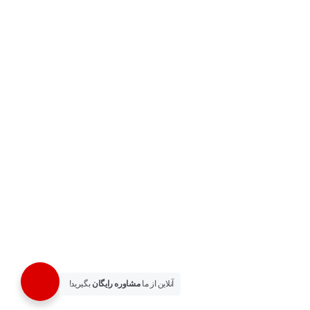
شماره تماس :
02133530317
–
02133530319
موبایل :
09122943491
آنلاین از ما
مشاوره رایگان
بگیرید!