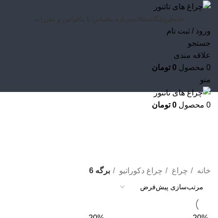
خانه
فروشگاه
مقالات
درباره ما
تماس با ما
قوانین و مقررات
ورود / ثبت نام
جستجو
علاقه مندی
0
محصول
0
تومان
منو
0
محصول
0
تومان
چراغ دکوراتیو
خانه
چراغ
چراغ دکوراتیو
برگه 6
-20%
-20%