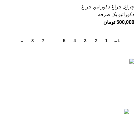
چراغ
,
چراغ دکوراتیو
,
چراغ
دکوراتیو یک طرفه
500,000
تومان
→
8
7
6
5
4
3
2
1
←
تات نور با بیش از 10 سال سابقه در زمینه فروش انواع تجهیزات
روشنایی برای نمای بیرونی و درون ساختمان ها از جمله آپارتمان،
ویلا و محیط های اداری فعالیت دارد.
جدیدترین محصولات
چراغ دیواری 12 وات حیاطی ضدآب
577,900
تومان
680,000
تومان