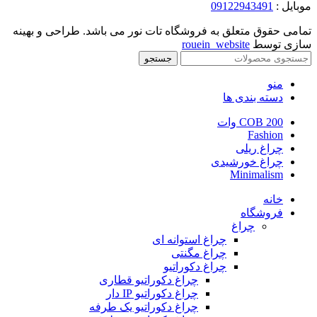
موبایل :
09122943491
تمامی حقوق متعلق به فروشگاه تات نور می باشد. طراحی و بهینه
سازی توسط
rouein_website
جستجو
منو
دسته بندی ها
COB 200 وات
Fashion
چراغ ریلی
چراغ خورشیدی
Minimalism
خانه
فروشگاه
چراغ
چراغ استوانه ای
چراغ مگنتی
چراغ دکوراتیو
چراغ دکوراتیو قطاری
چراغ دکوراتیو IP دار
چراغ دکوراتیو یک طرفه