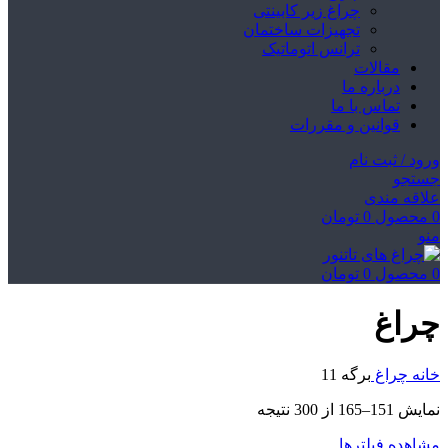
چراغ زیر کابینتی
تجهیزات ساختمان
ترانس اتوماتیک
مقالات
درباره ما
تماس با ما
قوانین و مقررات
ورود / ثبت نام
جستجو
علاقه مندی
0
محصول
0
تومان
منو
0
محصول
0
تومان
چراغ
خانه
چراغ
برگه 11
نمایش 151–165 از 300 نتیجه
مشاهده فیلترها