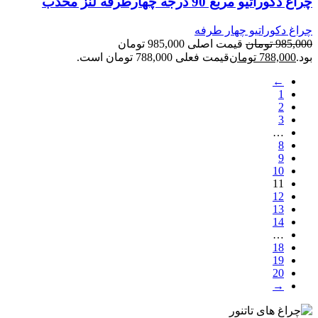
چراغ دکوراتیو مربع 90 درجه چهارطرفه لنز محدب
چراغ دکوراتیو چهار طرفه
985,000
تومان
قیمت اصلی 985,000 تومان
بود.
788,000
تومان
قیمت فعلی 788,000 تومان است.
←
1
2
3
…
8
9
10
11
12
13
14
…
18
19
20
→