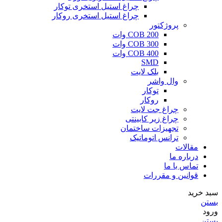
چراغ استیل استخری توکار
چراغ استیل استخری روکار
پروژکتور
COB 200 وات
COB 300 وات
COB 400 وات
SMD
بلک لایت
وال واشر
توکار
روکار
چراغ جت لایت
چراغ زیر کابینتی
تجهیزات ساختمان
ترانس اتوماتیک
مقالات
درباره ما
تماس با ما
قوانین و مقررات
سبد خرید
بستن
ورود
بستن