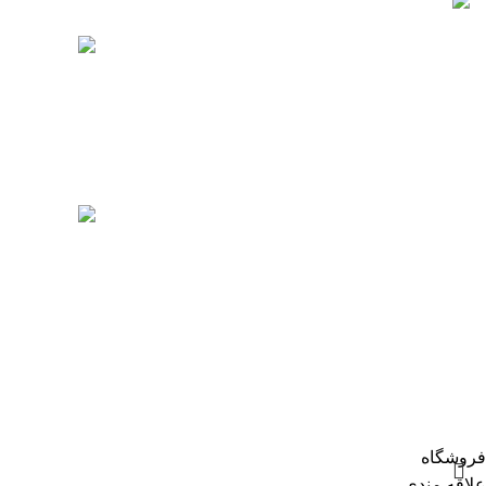
جدیدترین محصول
چرا
تات نور با بیش از 10 سال سابقه در زمینه فروش
انواع تجهیزات روشنایی برای نمای بیرونی و درون
00
ساختمان ها از جمله آپارتمان، ویلا و محیط های
اداری فعالیت دارد.
وا
00
تمامی حقوق متعلق به فروشگاه تات نور می باشد. طراحی و بهینه
فروشگاه
علاقه مندی