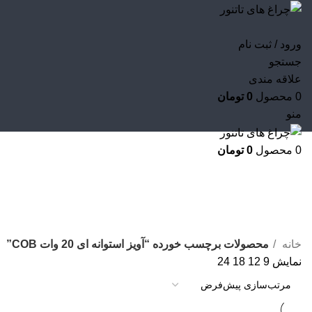
ورود / ثبت نام
جستجو
علاقه مندی
0
محصول
0
تومان
منو
0
محصول
0
تومان
آویز استوانه ای 20 وات COB
خانه
محصولات برچسب خورده “آویز استوانه ای 20 وات COB”
نمایش
9
12
18
24