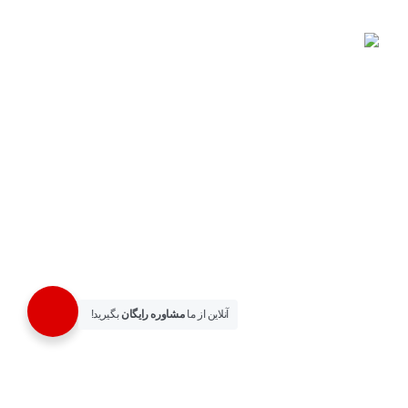
چراغ دیواری دکوراتیو 4 طرفه 4 وات لوکس کد
9109
500,000
تومان
550,000
تومان
راه های ارتباطی
آدرس : تهران، خیابان لاله زار، پاساژ بوشهری، طبقه همکف، پلاک
71
آنلاین از ما
مشاوره رایگان
بگیرید!
شماره تماس :
02133530317
–
02133530319
موبایل :
09122943491