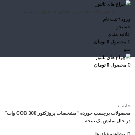
خانه
فروشگاه
مقالات
درباره ما
تماس با ما
قوانین و مقررات
ورود / ثبت نام
جستجو
علاقه مندی
0
محصول
0
تومان
منو
0
محصول
0
تومان
مشخصات پروژکتور COB 300 وات
خانه
محصولات برچسب خورده “مشخصات پروژکتور COB 300 وات”
در حال نمایش یک نتیجه
مشاهده فیلترها