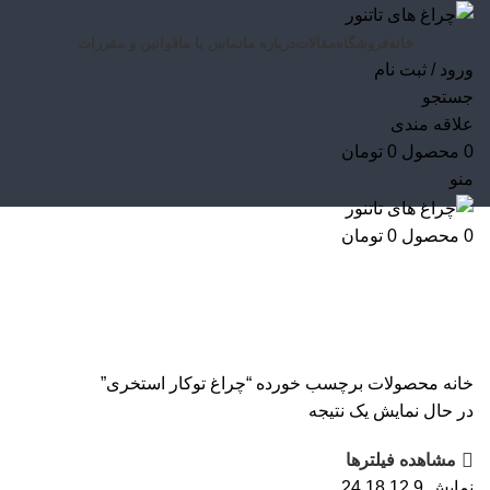
خانه
فروشگاه
مقالات
درباره ما
تماس با ما
قوانین و مقررات
ورود / ثبت نام
جستجو
علاقه مندی
0
محصول
0
تومان
منو
0
محصول
0
تومان
چراغ توکار استخری
خانه
محصولات برچسب خورده “چراغ توکار استخری”
در حال نمایش یک نتیجه
مشاهده فیلترها
نمایش
9
12
18
24