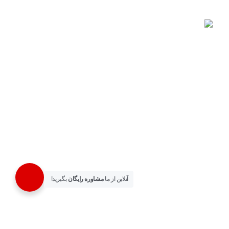
چراغ دیواری دکوراتیو 4 طرفه 4 وات لوکس کد
9109
550,000
تومان
500,000
تومان
راه های ارتباطی
آدرس : تهران، خیابان لاله زار، پاساژ بوشهری، طبقه همکف، پلاک
71
آنلاین از ما
مشاوره رایگان
بگیرید!
شماره تماس :
02133530317
–
02133530319
موبایل :
09122943491