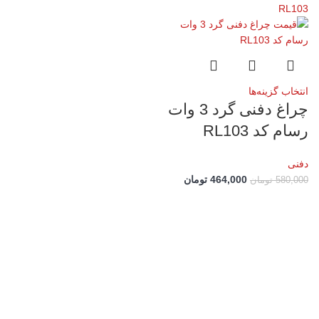
انتخاب گزینه‌ها
چراغ دفنی گرد 3 وات
رسام کد RL103
دفنی
464,000
تومان
580,000
تومان