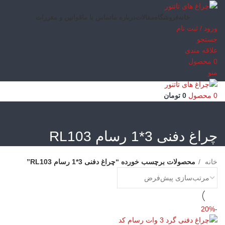
خانه
فروشگاه
مقالات
درباره ما
تماس با ما
قوانین و مقررات
ورود / ثبت نام
جستجو
علاقه مندی
0
محصول
0
تومان
منو
0
محصول
0
تومان
چراغ دفنی 3*1 رسام RL103
خانه
محصولات برچسب خورده “چراغ دفنی 3*1 رسام RL103”
-20%