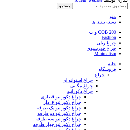
سازی توسط
rouein_website
جستجو
منو
دسته بندی ها
COB 200 وات
Fashion
چراغ ریلی
چراغ خورشیدی
Minimalism
خانه
فروشگاه
چراغ
چراغ استوانه ای
چراغ مگنتی
چراغ دکوراتیو
چراغ دکوراتیو قطاری
چراغ دکوراتیو IP دار
چراغ دکوراتیو یک طرفه
چراغ دکوراتیو دو طرفه
چراغ دکوراتیو سه طرفه
چراغ دکوراتیو چهار طرفه
چراغ دکوراتیو سفینه ای