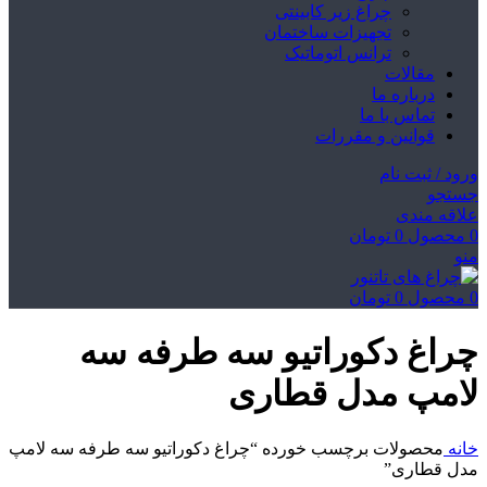
چراغ زیر کابینتی
تجهیزات ساختمان
ترانس اتوماتیک
مقالات
درباره ما
تماس با ما
قوانین و مقررات
ورود / ثبت نام
جستجو
علاقه مندی
0
محصول
0
تومان
منو
0
محصول
0
تومان
چراغ دکوراتیو سه طرفه سه
لامپ مدل قطاری
خانه
محصولات برچسب خورده “چراغ دکوراتیو سه طرفه سه لامپ
مدل قطاری”