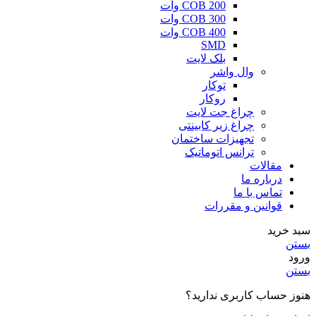
COB 200 وات
COB 300 وات
COB 400 وات
SMD
بلک لایت
وال واشر
توکار
روکار
چراغ جت لایت
چراغ زیر کابینتی
تجهیزات ساختمان
ترانس اتوماتیک
مقالات
درباره ما
تماس با ما
قوانین و مقررات
سبد خرید
بستن
ورود
بستن
هنوز حساب کاربری ندارید؟