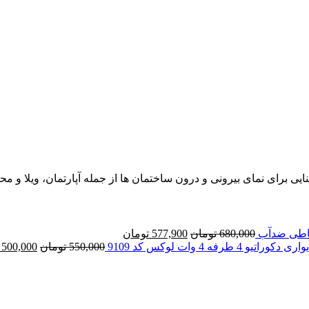
680,000
تومان
577,900
تومان
راتیو 4 طرفه 4 وات لوکس کد 9109
550,000
تومان
500,000