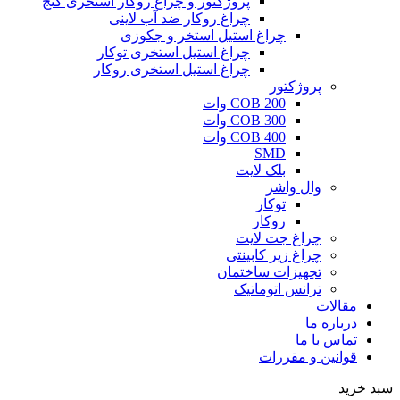
پروژکتور و چراغ روکار استخری کنج
چراغ روکار ضد آب لاینی
چراغ استیل استخر و جکوزی
چراغ استیل استخری توکار
چراغ استیل استخری روکار
پروژکتور
COB 200 وات
COB 300 وات
COB 400 وات
SMD
بلک لایت
وال واشر
توکار
روکار
چراغ جت لایت
چراغ زیر کابینتی
تجهیزات ساختمان
ترانس اتوماتیک
مقالات
درباره ما
تماس با ما
قوانین و مقررات
سبد خرید