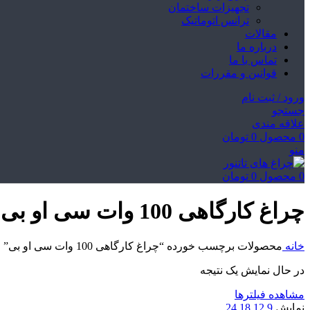
تجهیزات ساختمان
ترانس اتوماتیک
مقالات
درباره ما
تماس با ما
قوانین و مقررات
ورود / ثبت نام
جستجو
علاقه مندی
0
محصول
0
تومان
منو
0
محصول
0
تومان
چراغ کارگاهی 100 وات سی او بی
خانه
محصولات برچسب خورده “چراغ کارگاهی 100 وات سی او بی”
در حال نمایش یک نتیجه
مشاهده فیلترها
نمایش
9
12
18
24