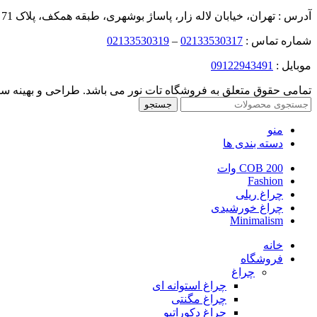
آدرس : تهران، خیابان لاله زار، پاساژ بوشهری، طبقه همکف، پلاک 71
شماره تماس :
02133530317
–
02133530319
موبایل :
09122943491
تمامی حقوق متعلق به فروشگاه تات نور می باشد. طراحی و بهینه 
جستجو
منو
دسته بندی ها
COB 200 وات
Fashion
چراغ ریلی
چراغ خورشیدی
Minimalism
خانه
فروشگاه
چراغ
چراغ استوانه ای
چراغ مگنتی
چراغ دکوراتیو