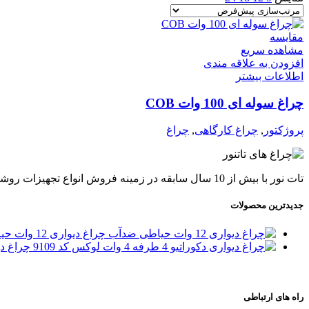
مقایسه
مشاهده سریع
افزودن به علاقه مندی
اطلاعات بیشتر
چراغ سوله ای 100 وات COB
پروژکتور
,
چراغ کارگاهی
,
چراغ
تات نور با بیش از 10 سال سابقه در زمینه فروش انواع تجهیزات روشنایی برای نمای بیرونی و درون ساختمان ها از جمله آپارتمان، ویلا و محیط های اداری فعالیت دارد.
جدیدترین محصولات
چراغ دیواری 12 وات حیاطی ضدآب
چراغ دیواری دکو
راه های ارتباطی