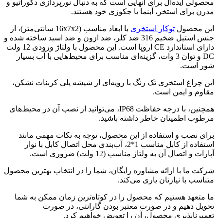
محصولی ایده‌آل برای آنهایی است که به دنبال نورپردازی دکوراتیو و
مدرن برای استخر، آبنما یا جکوزی خود هستند.
این محصول
توکار استخری
با ابعاد مناسب (16x7x2 سانتی‌متر)، از
جنس استیل ضخیم 316 ضد کلر، ضد ازون و ضد اسید ساخته شده و
دارای استاندارد CE اروپا است. این محصول با ولتاژ ورودی 12 ولت
DC و توان 3 وات، گزینه‌ای مناسب برای محیط‌هایی با آب بسیار
شور است.
این چراغ استخری تک رنگ با رویه‌ای از شیشه پلی کربنات نشکن،
مقاوم و ایمن است.
همچنین، با درجه حفاظت IP68، می‌توانید از نصب آن در محیط‌های
مرطوب اطمینان خاطر داشته باشید.
برای نصب و استفاده از این محصول، توجه به نکات مهمی مانند
استفاده از کابل مناسب 1*2، آب‌بندی محل اتصال کابل با نوار
آپارات و اتصال آن به ولتاژ مناسب (12 ولت) ضروری است.
شرکت ما با ارائه مشاوره رایگان، شما را در انتخاب بهترین محصول
متناسب با نیازتان یاری می‌کند.
ما متعهد هستیم که محصول را در کوتاه‌ترین زمان ممکن به شما
تحویل دهیم و در صورت معتبر بودن گارانتی، در صورت
تعمیرناپذیری محصول، آن را تعویض خواهیم کرد.