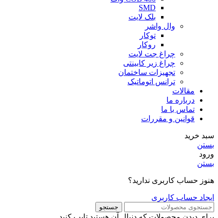
SMD
بلک لایت
وال واشر
توکار
روکار
چراغ جت لایت
چراغ زیر کابینتی
تجهیزات ساختمان
ترانس اتوماتیک
مقالات
درباره ما
تماس با ما
قوانین و مقررات
سبد خرید
بستن
ورود
بستن
هنوز حساب کاربری ندارید؟
ایجاد حساب کاربری
جستجو
برای دیدن محصولات که دنبال آن هستید تایپ کنید.