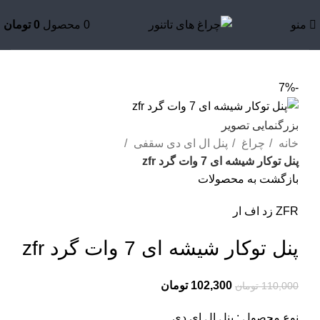
منو
0
محصول
0
تومان
-7%
بزرگنمایی تصویر
خانه
چراغ
پنل ال ای دی سقفی
پنل توکار شیشه ای 7 وات گرد zfr
بازگشت به محصولات
ZFR زد اف ار
پنل توکار شیشه ای 7 وات گرد zfr
102,300
تومان
110,000
تومان
نوع محصول : پنل ال ای دی