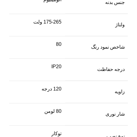
جنس بدنه
175-265 ولت
ولتاژ
80
شاخص نمود رنگ
IP20
درجه حفاظت
120 درجه
زاویه
80 لومن
شار نوری
توکار
نوع نصب