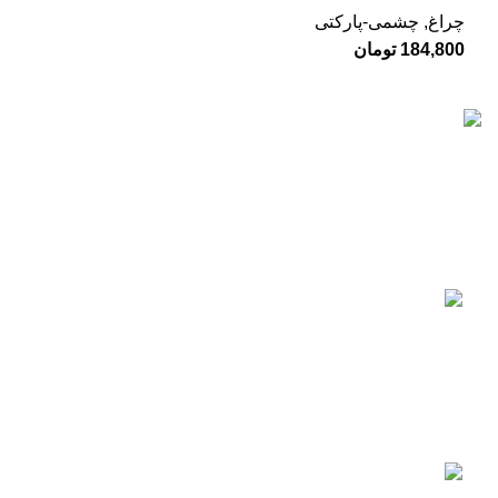
چراغ
,
چشمی-پارکتی
184,800
تومان
تات نور با بیش از 10 سال سابقه در زمینه فروش انواع تجهیزات
روشنایی برای نمای بیرونی و درون ساختمان ها از جمله آپارتمان،
ویلا و محیط های اداری فعالیت دارد.
جدیدترین محصولات
چراغ دیواری 12 وات حیاطی ضدآب
577,900
تومان
680,000
تومان
چراغ دیواری دکوراتیو 4 طرفه 4 وات لوکس کد