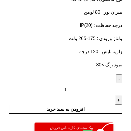
میزان نور : 80 لومن
درجه حفاظت : (IP(20
ولتاژ ورودی : 175-265 ولت
زاویه تابش : 120 درجه
نمود رنگ >80
افزودن به سبد خرید
بیک محمدی-کارشناس فروش