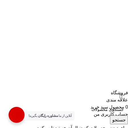
راه های ارتباطی
آدرس : تهران، خیابان لاله زار، پاساژ بوشهری، طبقه همکف، پلاک
71
شماره تماس :
02133530317
–
02133530319
موبایل :
09122943491
تمامی حقوق متعلق به فروشگاه تات نور می باشد. طراحی و
بهینه سازی توسط
rouein_website
فروشگاه
علاقه مندی
0
محصول
سبد خرید
حساب کاربری من
آنلاین از ما
مشاوره رایگان
بگیرید!
جستجو
برای دیدن محصولات که دنبال آن هستید تایپ کنید.