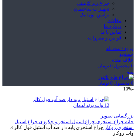
چراغ زیر کابینتی
تجهیزات ساختمان
ترانس اتوماتیک
مقالات
درباره ما
تماس با ما
قوانین و مقررات
ورود / ثبت نام
جستجو
علاقه مندی
0
محصول
0
تومان
منو
0
محصول
0
تومان
-10%
بزرگنمایی تصویر
خانه
چراغ استخری
چراغ استیل استخر و جکوزی
چراغ استیل
استخری روکار
چراغ استخری پایه دار ضد آب استیل فول کالر 3
وات روکار