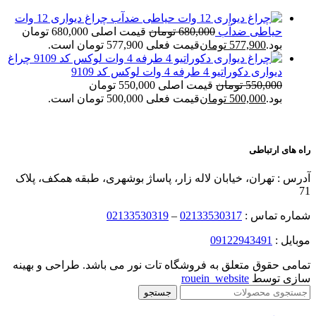
چراغ دیواری 12 وات
حیاطی ضدآب
680,000
تومان
قیمت اصلی 680,000 تومان
بود.
577,900
تومان
قیمت فعلی 577,900 تومان است.
چراغ
دیواری دکوراتیو 4 طرفه 4 وات لوکس کد 9109
550,000
تومان
قیمت اصلی 550,000 تومان
بود.
500,000
تومان
قیمت فعلی 500,000 تومان است.
راه های ارتباطی
آدرس : تهران، خیابان لاله زار، پاساژ بوشهری، طبقه همکف، پلاک
71
شماره تماس :
02133530317
–
02133530319
موبایل :
09122943491
تمامی حقوق متعلق به فروشگاه تات نور می باشد. طراحی و بهینه
سازی توسط
rouein_website
جستجو