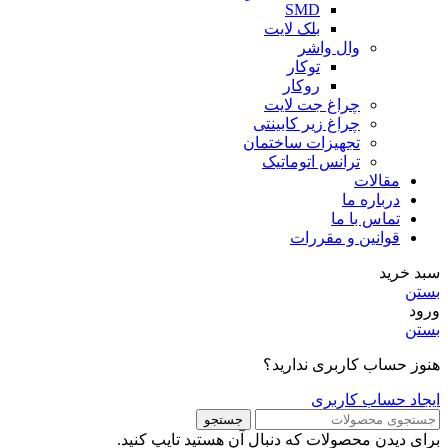
SMD
بلک لایت
وال واشر
توکار
روکار
چراغ جت لایت
چراغ زیر کابینتی
تجهیزات ساختمان
ترانس اتوماتیک
مقالات
درباره ما
تماس با ما
قوانین و مقررات
سبد خرید
بستن
ورود
بستن
هنوز حساب کاربری ندارید؟
ایجاد حساب کاربری
جستجو
برای دیدن محصولات که دنبال آن هستید تایپ کنید.