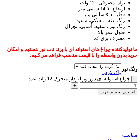
توان مصرفی : 12 وات
ارتفاع : 14.5 سانتی متر
قطر : 8.5 سانتی متر
رنگ بدنه : مشکی، سفید
رنگ نور : سفید، آفتابی، نچرال
طول عمر بالا
مصرف برق کم
ما تولیدکننده چراغ های استوانه ای با برند تات نور هستیم و امکان
خرید بدون واسطه را با قیمت مناسب فراهم می‌کنیم.
رنگ نور
پاک کردن
چراغ استوانه ای دورنور لنزدار متحرک 12 وات عدد
افزودن به سبد خرید
بیک محمدی-کارشناس فروش
آنلاین
همین حالا از ما مشاوره رایگان دریافت کنید!
مقایسه