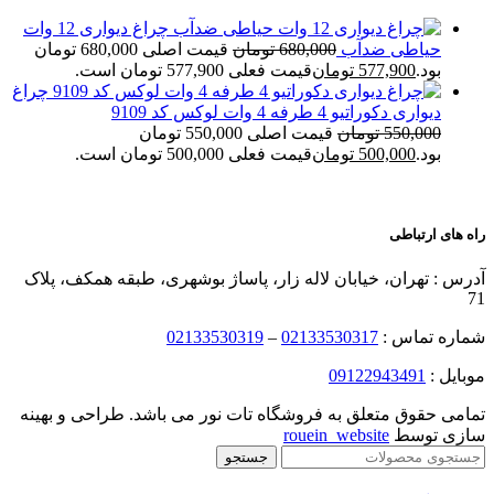
چراغ دیواری 12 وات
حیاطی ضدآب
680,000
تومان
قیمت اصلی 680,000 تومان
بود.
577,900
تومان
قیمت فعلی 577,900 تومان است.
چراغ
دیواری دکوراتیو 4 طرفه 4 وات لوکس کد 9109
550,000
تومان
قیمت اصلی 550,000 تومان
بود.
500,000
تومان
قیمت فعلی 500,000 تومان است.
راه های ارتباطی
آدرس : تهران، خیابان لاله زار، پاساژ بوشهری، طبقه همکف، پلاک
71
شماره تماس :
02133530317
–
02133530319
موبایل :
09122943491
تمامی حقوق متعلق به فروشگاه تات نور می باشد. طراحی و بهینه
سازی توسط
rouein_website
جستجو