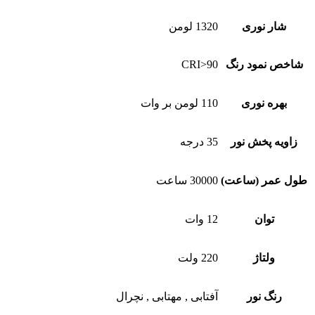
شار نوری
1320 لومن
شاخص نمود رنگ
CRI>90
بهره نوری
110 لومن بر وات
زاویه پخش نور
35 درجه
طول عمر (ساعت)
30000 ساعت
توان
12 وات
ولتاژ
220 ولت
رنگ نور
آفتابی
,
مهتابی
,
نچرال