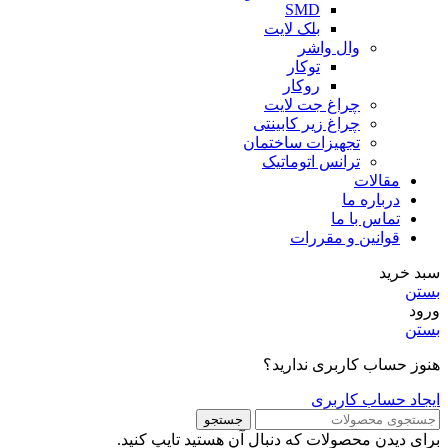
SMD
بلک لایت
وال واشر
توکار
روکار
چراغ جت لایت
چراغ زیر کابینتی
تجهیزات ساختمان
ترانس اتوماتیک
مقالات
درباره ما
تماس با ما
قوانین و مقررات
سبد خرید
بستن
ورود
بستن
هنوز حساب کاربری ندارید؟
ایجاد حساب کاربری
جستجو
برای دیدن محصولات که دنبال آن هستید تایپ کنید.