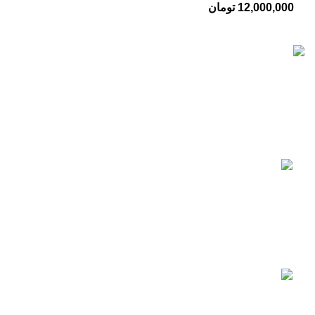
12,000,000
تومان
تات نور با بیش از 10 سال سابقه در زمینه فروش انواع تجهیزات
روشنایی برای نمای بیرونی و درون ساختمان ها از جمله آپارتمان،
ویلا و محیط های اداری فعالیت دارد.
جدیدترین محصولات
چراغ دیواری 12 وات حیاطی ضدآب
577,900
تومان
680,000
تومان
چراغ دیواری دکوراتیو 4 طرفه 4 وات لوکس کد
9109
500,000
تومان
550,000
تومان