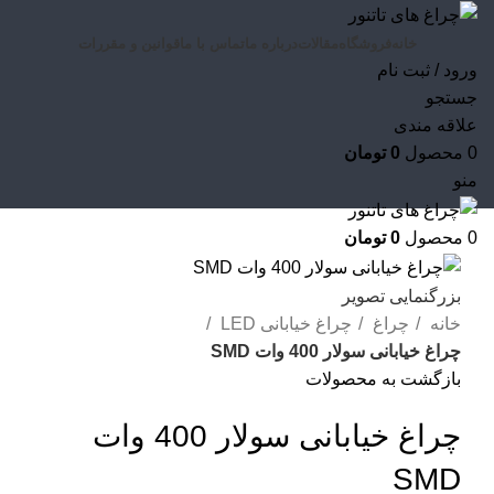
خانه
فروشگاه
مقالات
درباره ما
تماس با ما
قوانین و مقررات
ورود / ثبت نام
جستجو
علاقه مندی
0
محصول
0
تومان
منو
0
محصول
0
تومان
بزرگنمایی تصویر
خانه
چراغ
چراغ خیابانی LED
چراغ خیابانی سولار 400 وات SMD
بازگشت به محصولات
چراغ خیابانی سولار 400 وات
SMD