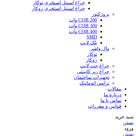
چراغ استیل استخری توکار
چراغ استیل استخری روکار
پروژکتور
COB 200 وات
COB 300 وات
COB 400 وات
SMD
بلک لایت
وال واشر
توکار
روکار
چراغ جت لایت
چراغ زیر کابینتی
تجهیزات ساختمان
ترانس اتوماتیک
مقالات
درباره ما
تماس با ما
قوانین و مقررات
سبد خرید
بستن
ورود
بستن