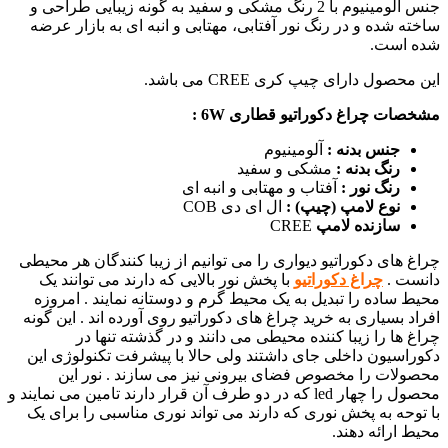
جنس آلومینیوم با 2 رنگ مشکی و سفید به گونه زیبایی طراحی و
ساخته شده و در رنگ نور آفتابی، مهتابی و انبه ای به بازار عرضه
شده است.
این محصول دارای چیپ کری CREE می باشد.
مشخصات چراغ دکوراتیو قطاری 6W :
جنس بدنه
:
آلومینیوم
رنگ بدنه
:
مشکی و سفید
رنگ نور :
آفتاب و مهتابی و انبه ای
نوع لامپ (چیپ) :
ال ای دی COB
سازنده لامپ
CREE
چراغ های دکوراتیو دیواری را می توانیم از زیبا کنندگان هر محیطی
دانست .
چراغ دکوراتیو
با پخش نور بالایی که دارند می توانند یک
محیط ساده را تبدیل به یک محیط گرم و دوستانه نمایند . امروزه
افراد بسیاری به خرید چراغ های دکوراتیو روی آورده اند . این گونه
چراغ ها را زیبا کننده محیطی می دانند و در گذشته تنها در
دکوراسیون داخلی جای داشتند ولی حالا با پیشرفت تکنولوژی این
محصولات را مخصوص فضای بیرونی نیز می سازند . نور این
محصول را چهار led که در دو طرف آن قرار دارند تامین می نمایند و
با توحه به پخش نوری که دارند می تواند نوری مناسبی را برای یک
محیط ارائه دهند.