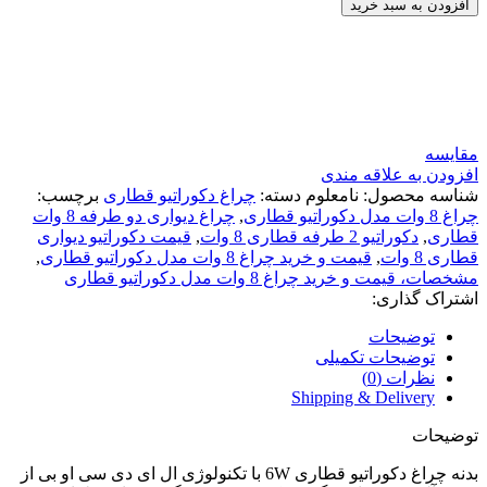
افزودن به سبد خرید
بیک محمدی-کارشناس فروش
آنلاین
همین حالا از ما مشاوره رایگان دریافت کنید!
مقایسه
افزودن به علاقه مندی
شناسه محصول:
نامعلوم
دسته:
چراغ دکوراتیو قطاری
برچسب:
چراغ 8 وات مدل دکوراتیو قطاری
,
چراغ دیواری دو طرفه 8 وات
قطاری
,
دکوراتیو‌ 2 طرفه قطاری 8 وات
,
قیمت دکوراتیو دیواری
قطاری 8 وات
,
قیمت و خرید چراغ 8 وات مدل دکوراتیو قطاری
,
مشخصات، قیمت و خرید چراغ 8 وات مدل دکوراتیو قطاری
اشتراک گذاری:
توضیحات
توضیحات تکمیلی
نظرات (0)
Shipping & Delivery
توضیحات
بدنه چراغ دکوراتیو قطاری 6W با تکنولوژی ال ای دی سی او بی از