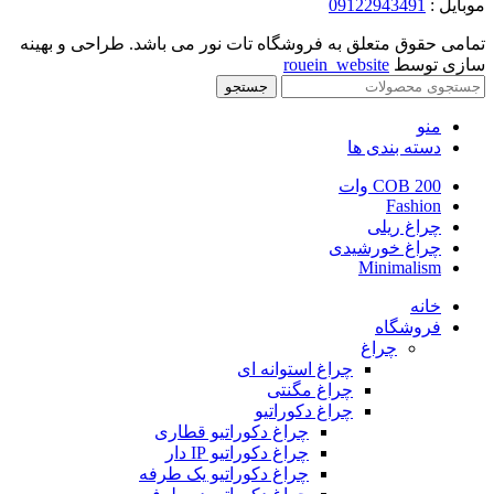
موبایل :
09122943491
تمامی حقوق متعلق به فروشگاه تات نور می باشد. طراحی و بهینه
سازی توسط
rouein_website
جستجو
منو
دسته بندی ها
COB 200 وات
Fashion
چراغ ریلی
چراغ خورشیدی
Minimalism
خانه
فروشگاه
چراغ
چراغ استوانه ای
چراغ مگنتی
چراغ دکوراتیو
چراغ دکوراتیو قطاری
چراغ دکوراتیو IP دار
چراغ دکوراتیو یک طرفه