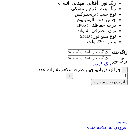
رنگ نور : آفتابی، مهتابی، انبه ای
رنگ بدنه : کرم و مشکی
نوع چیپ : بریجیلوکس
جنس بدنه : آلومینیوم
درجه حفاظتی : IP65
توان مصرفی : 4 وات
نوع منبع نور : SMD
ولتاژ : 220 ولت
رنگ بدنه
رنگ نور
پاک کردن
چراغ دکوراتیو چهار طرفه مکعب 4 وات عدد
افزودن به سبد خرید
بیک محمدی-کارشناس فروش
آنلاین
همین حالا از ما مشاوره رایگان دریافت کنید!
مقایسه
افزودن به علاقه مندی