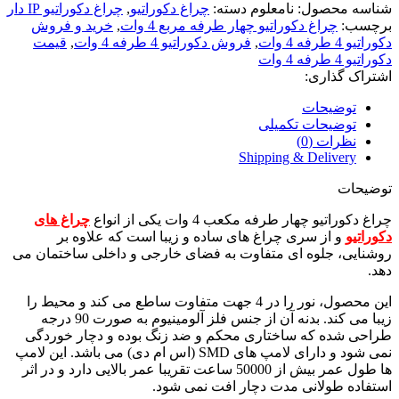
شناسه محصول:
نامعلوم
دسته:
چراغ دکوراتیو
,
چراغ دکوراتیو IP دار
برچسب:
چراغ دکوراتیو چهار طرفه مربع 4 وات
,
خرید و فروش
دکوراتیو 4 طرفه 4 وات
,
فروش دکوراتیو 4 طرفه 4 وات
,
قیمت
دکوراتیو 4 طرفه 4 وات
اشتراک گذاری:
توضیحات
توضیحات تکمیلی
نظرات (0)
Shipping & Delivery
توضیحات
چراغ دکوراتیو چهار طرفه مکعب 4 وات یکی از انواع
چراغ های
دکوراتیو
و از سری چراغ های ساده و زیبا است که علاوه بر
روشنایی، جلوه ای متفاوت به فضای خارجی و داخلی ساختمان می
دهد.
این محصول، نور را در 4 جهت متفاوت ساطع می کند و محیط را
زیبا می کند. بدنه آن از جنس فلز آلومینیوم به صورت 90 درجه
طراحی شده که ساختاری محکم و ضد زنگ بوده و دچار خوردگی
نمی شود و دارای لامپ های SMD (اس ام دی) می باشد. این لامپ
ها طول عمر بیش از 50000 ساعت تقریبا عمر بالایی دارد و در اثر
استفاده طولانی مدت دچار افت نمی شود.