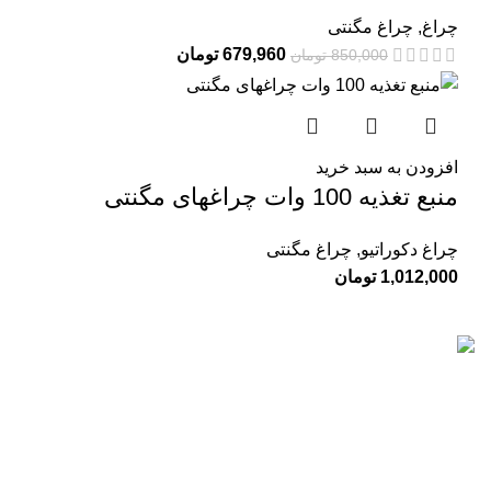
چراغ
,
چراغ مگنتی
679,960
تومان
850,000
تومان
افزودن به سبد خرید
منبع تغذیه 100 وات چراغهای مگنتی
چراغ دکوراتیو
,
چراغ مگنتی
1,012,000
تومان
تات نور با بیش از 10 سال سابقه در زمینه فروش انواع تجهیزات
روشنایی برای نمای بیرونی و درون ساختمان ها از جمله آپارتمان،
ویلا و محیط های اداری فعالیت دارد.
جدیدترین محصولات