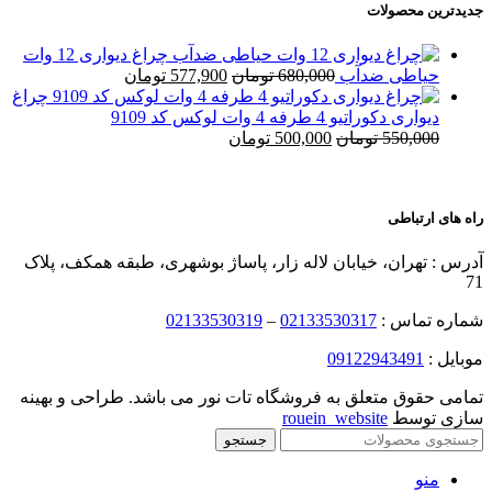
جدیدترین محصولات
چراغ دیواری 12 وات
حیاطی ضدآب
680,000
تومان
577,900
تومان
چراغ
دیواری دکوراتیو 4 طرفه 4 وات لوکس کد 9109
550,000
تومان
500,000
تومان
راه های ارتباطی
آدرس : تهران، خیابان لاله زار، پاساژ بوشهری، طبقه همکف، پلاک
71
شماره تماس :
02133530317
–
02133530319
موبایل :
09122943491
تمامی حقوق متعلق به فروشگاه تات نور می باشد. طراحی و بهینه
سازی توسط
rouein_website
جستجو
منو