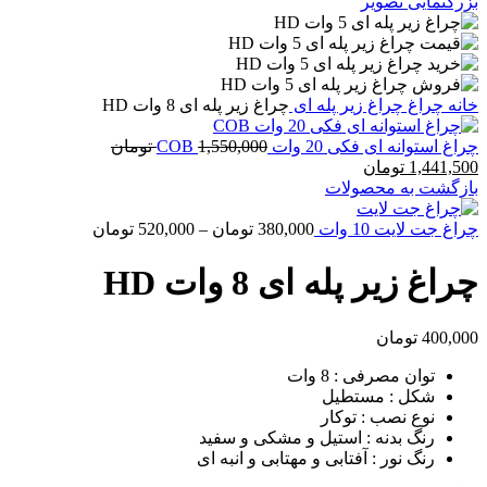
بزرگنمایی تصویر
خانه
چراغ
چراغ زیر پله ای
چراغ زیر پله ای 8 وات HD
چراغ استوانه ای فکی 20 وات COB
1,550,000
تومان
1,441,500
تومان
بازگشت به محصولات
چراغ جت لایت 10 وات
380,000
تومان
–
520,000
تومان
چراغ زیر پله ای 8 وات HD
400,000
تومان
توان مصرفی : 8 وات
شکل : مستطیل
نوع نصب : توکار
رنگ بدنه : استیل و مشکی و سفید
رنگ نور : آفتابی و مهتابی و انبه ای