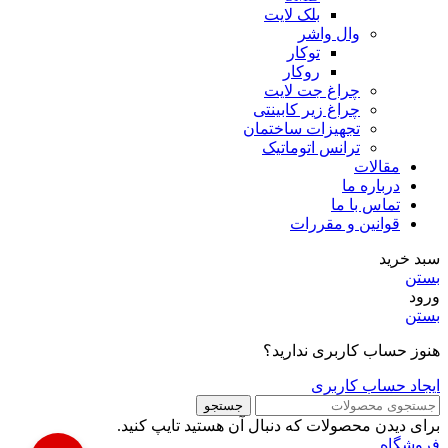
بلک لایت
وال واشر
توکار
روکار
چراغ جت لایت
چراغ زیر کابینتی
تجهیزات ساختمان
ترانس اتوماتیک
مقالات
درباره ما
تماس با ما
قوانین و مقررات
سبد خرید
بستن
ورود
بستن
هنوز حساب کاربری ندارید؟
ایجاد حساب کاربری
جستجو
برای دیدن محصولات که دنبال آن هستید تایپ کنید.
فروشگاه