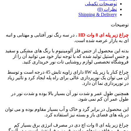
توضیحات تکمیلی
نظرات (0)
Shipping & Delivery
توضیحات
چراغ زیر پله ای 8 وات HD
، در سه رنگ نور آفتابی و مهتابی و انبه
ای به بازار عرضه شده است.
بدنه این محصول از جنس فلز آلومینیوم با رنگ های مشکی و سفید
و جنس استیل تولید شده که با توجه نیاز خود می توانید آن را از
فروشگاه تخصصی لوازم روشنایی تات نور خریداری کنید.
چراغ کنار یا زیر پله 8W دارای زاویه تابش 45 درجه است و توسط
آن می توان یک نورپردازی عالی برای راه پله ایجاد کرد و تاثیر زیاد
در نورپردازی نما آن دارد.
همچنین طول عمر و شدت نور آن بسیار بالا بوده و شدت نور در
طول عمر آن کم نمی شود.
این محصول در برابر گرد و خاک و آب بسیار مقاوم بوده و می توان
در پله های فضای باز و بسته نیز استفاده کرد.
چراغ زیر پله ای 8 وات اچ دی در مصرف انرژی برق بسیار کم
مصرف و فاقد پرتوهای مادون قرمز و فرابنفش است و در آلودگی