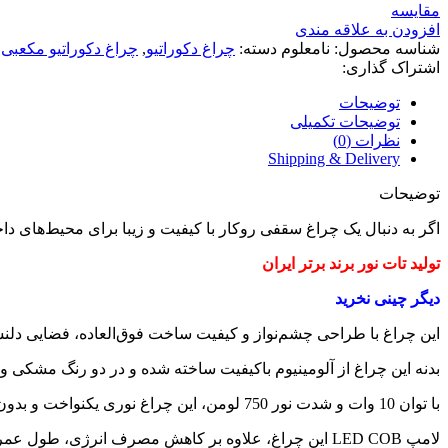
مقایسه
افزودن به علاقه مندی
شناسه محصول:
نامعلوم
دسته:
چراغ دکوراتیو
,
چراغ دکوراتیو مکعبی
اشتراک گذاری:
توضیحات
توضیحات تکمیلی
نظرات (0)
Shipping & Delivery
توضیحات
اگر به دنبال یک چراغ سقفی روکار با کیفیت و زیبا برای محیط‌های داخلی و خارجی هستید، چراغ سقفی روکار 10 وات مربع
تولید تات نور برند برتر ایران
دیگر چینی نخرید
این چراغ با طراحی چشم‌نواز و کیفیت ساخت فوق‌العاده، فضایی دلنشی
بدنه این چراغ از آلومینیوم باکیفیت ساخته شده و در دو رنگ مشکی و 
با توان 10 وات و شدت نور 750 لومن، این چراغ نوری یکنواخت و بدون چشمک ایجاد می‌کند که برای منازل، دفاتر کار، فروشگاه‌ها و هتل‌ها بسیار مناسب است.
لامپ LED COB این چراغ، علاوه بر کاهش مصرف انرژی، طول عمر بالایی نیز دارد. ابعاد این چراغ بسیار مناسب است و با ولتاژ استاندارد 220 ولت کار می‌کند.