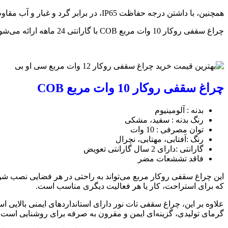
همچنین، با داشتن درجه حفاظت IP65، در برابر گرد و غبار و آب مقاوم است و برای استفاده در فضاهای مرطوب نیز گزینه‌ای عالی محسوب می‌شود.
چراغ سقفی روکار 10 وات مربع COB با گارانتی 24 ماهه ارائه می‌شود که نشان‌دهنده اطمینان تولیدکننده به کیفیت و عملکرد محصول است.
چراغ سقفی روکار 10 وات مربع COB
بدنه :‌ آلومینیوم
رنگ بدنه : سفید، مشکی
توان مصرفی : 10 وات
رنگ :‌آفتابی، مهتابی، نچرال
گارانتی :‌دارای 2 سال گارانتی تعویض
فاقد تششعات مضر
این چراغ سقفی روکار مربع می‌تواند به راحتی در هر فضایی نصب شود
که برای استراحت، کار یا هر فعالیت دیگری مناسب است.
علاوه بر این، چراغ سقفی تات نور دارای استانداردهای ایمنی بالایی اس
گرمای تولیدی، گزینه‌ای ایمن و مقرون به صرفه برای روشنایی است.