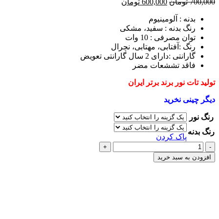
قیمت
قیمت
700,000
تومان
600,000
تومان
اصلی
فعلی
بدنه :‌ آلومینیوم
700,000 تومان
600,000 تومان
رنگ بدنه : سفید، مشکی
بود.
است.
توان مصرفی : 10 وات
رنگ :‌آفتابی، مهتابی، نچرال
گارانتی :‌دارای 2 سال گارانتی تعویض
فاقد تششعات مضر
تولید تات نور برند برتر ایران
دیگر چینی نخرید
رنگ نور
رنگ بدنه
پاک کردن
چراغ
سقفی
افزودن به سبد خرید
روکار
10
بیک محمدی-کارشناس فروش
وات
آنلاین
مربع
همین حالا از ما مشاوره رایگان دریافت کنید!
COB
عدد