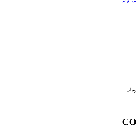
قیمت
ومان
فعلی
2,300 تومان
2,185,000 تومان
است.