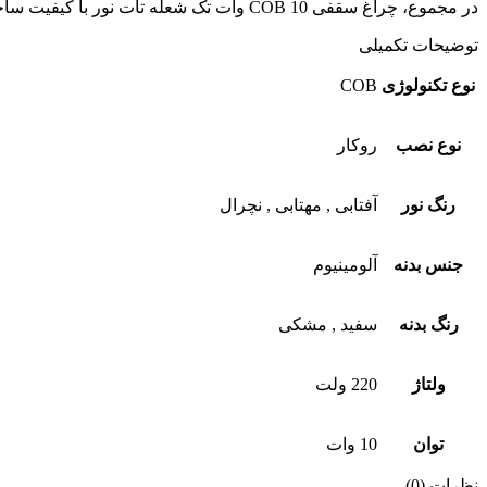
در مجموع، چراغ سقفی COB 10 وات تک شعله تات نور با کیفیت ساخت عالی، نورپردازی مؤثر و طراحی زیبا، انتخابی هوشمندانه برای هر فضایی است که به دنبال ایجاد محیطی دلنشین و جذاب هستید.
توضیحات تکمیلی
نوع تکنولوژی
COB
نوع نصب
روکار
رنگ نور
آفتابی
,
مهتابی
,
نچرال
جنس بدنه
آلومینیوم
رنگ بدنه
سفید
,
مشکی
ولتاژ
220 ولت
توان
10 وات
نظرات (0)