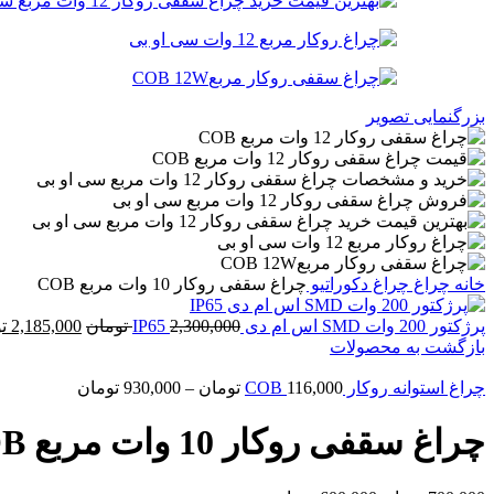
بزرگنمایی تصویر
خانه
چراغ
چراغ دکوراتیو
چراغ سقفی روکار 10 وات مربع COB
قیمت
پرژکتور 200 وات SMD اس ام دی IP65
2,300,000
تومان
2,185,000
ت
اصلی
بازگشت به محصولات
,000
چراغ استوانه روکار COB
116,000
تومان
–
930,000
تومان
بود.
چراغ سقفی روکار 10 وات مربع COB