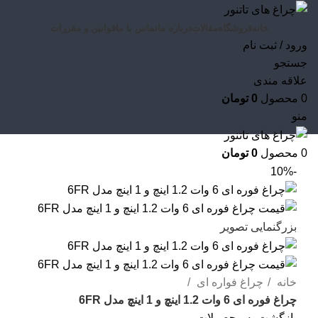
خانه
فروشگاه
مقالات
درباره ما
تماس با ما
قوانین و مقررات
ورود / ثبت نام
جستجو
علاقه مندی
0
محصول
0
تومان
منو
0
محصول
0
تومان
-10%
بزرگنمایی تصویر
خانه
چراغ فواره ای
چراغ فوره ای 6 وات 1.2 اینچ و 1 اینچ مدل 6FR
بازگشت به محصولات