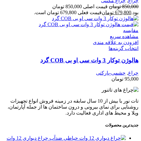
چراغ
,
چراغ مگنتی
850,000
تومان
قیمت اصلی 850,000 تومان
بود.
679,800
تومان
قیمت فعلی 679,800 تومان است.
مقایسه
مشاهده سریع
افزودن به علاقه مندی
انتخاب گزینه‌ها
هالوژن توکار 3 وات سی او بی COB گرد
چراغ
,
چشمی-پارکتی
95,000
تومان
تات نور با بیش از 10 سال سابقه در زمینه فروش انواع تجهیزات
روشنایی برای نمای بیرونی و درون ساختمان ها از جمله آپارتمان،
ویلا و محیط های اداری فعالیت دارد.
جدیدترین محصولات
چراغ دیواری 12 وات