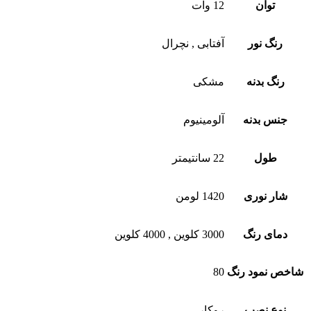
توان
12 وات
رنگ نور
آفتابی
,
نچرال
رنگ بدنه
مشکی
جنس بدنه
آلومینیوم
طول
22 سانتیمتر
شار نوری
1420 لومن
دمای رنگ
3000 کلوین
,
4000 کلوین
شاخص نمود رنگ
80
نوع نصب
روکار