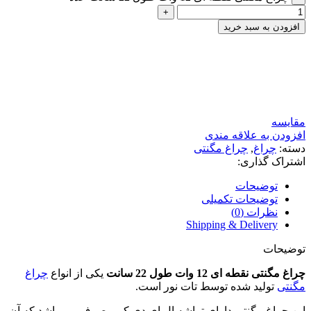
افزودن به سبد خرید
بیک محمدی-کارشناس فروش
آنلاین
همین حالا از ما مشاوره رایگان دریافت کنید!
مقایسه
افزودن به علاقه مندی
دسته:
چراغ
,
چراغ مگنتی
اشتراک گذاری:
توضیحات
توضیحات تکمیلی
نظرات (0)
Shipping & Delivery
توضیحات
چراغ مگنتی نقطه ای 12 وات طول 22 سانت
یکی از انواع
چراغ
مگنتی
تولید شده توسط تات نور است.
این چراغ مگنتی دارای تراشه ال ای دی کم مصرف می باشد که آن