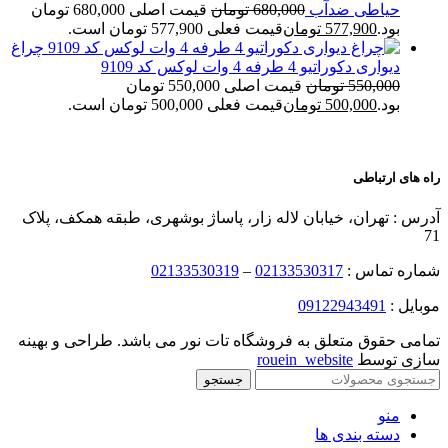
حیاطی ضدآب
680,000
تومان
قیمت اصلی 680,000 تومان
بود.
577,900
تومان
قیمت فعلی 577,900 تومان است.
چراغ
دیواری دکوراتیو 4 طرفه 4 وات لوکس کد 9109
550,000
تومان
قیمت اصلی 550,000 تومان
بود.
500,000
تومان
قیمت فعلی 500,000 تومان است.
راه های ارتباطی
آدرس : تهران، خیابان لاله زار، پاساژ بوشهری، طبقه همکف، پلاک
71
شماره تماس :
02133530317
–
02133530319
موبایل :
09122943491
تمامی حقوق متعلق به فروشگاه تات نور می باشد. طراحی و بهینه
سازی توسط
rouein_website
جستجو
منو
دسته بندی ها