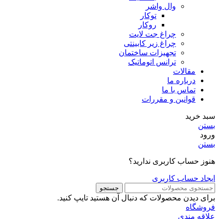
وال واشر
توکار
روکار
چراغ جت لایت
چراغ زیر کابینتی
تجهیزات ساختمان
ترانس اتوماتیک
مقالات
درباره ما
تماس با ما
قوانین و مقررات
سبد خرید
بستن
ورود
بستن
هنوز حساب کاربری ندارید؟
ایجاد حساب کاربری
جستجو
برای دیدن محصولات که دنبال آن هستید تایپ کنید.
فروشگاه
علاقه مندی