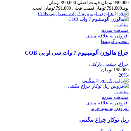
990,000
تومان
قیمت اصلی 990,000 تومان
بود.
791,800
تومان
قیمت فعلی 791,800 تومان است.
مقایسه
مشاهده سریع
افزودن به علاقه مندی
انتخاب گزینه‌ها
چراغ هالوژن آلومینیوم 7 وات سی او بی COB
چراغ
,
چشمی-پارکتی
158,900
تومان
-20%
مقایسه
مشاهده سریع
افزودن به علاقه مندی
افزودن به سبد خرید
ریل توکار چراغ مگنتی