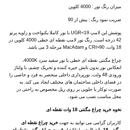
میزان رنگ نور : 4000 کلوین
ضریب نمود رنگ : بیش از 90
پوشش این لامپ UGR<19 با نور کاملا یکنواخت و زاویه پرتو
42 درجه است. رنگ نور لامپ نقطه ای خطی 4000 کلوین در
18 وات، CRI>90 و MacAdam مرحله 3 می باشد.
چراغ مگنتی نقطه ای خطی با نور سفید سرد 4000K،
انعکاس نور بدون تابش خیره کننده و تحریک چشم، با ولتاژ
ورودی 48 ولت، نورپردازی داخلی منحصر به فرد و خاصی را
در فضای داخلی ساختمان های مختلف ایجاد می کند. به
صورت توکار یا جلویی بر روی ریل مخصوص به راحتی در
محل مناسب نصب می شود.
نخوه خرید چراغ مگنتی 18 وات نقطه ای
کاربران گرامی می توانید به جهت
خرید چراغ نقطه ای
مگنتی 18 وات ثابت
و اطلاع از
قیمت چراغ مگنتی نقطه ای