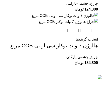
چراغ
,
چشمی-پارکتی
124,000
تومان
انتخاب گزینه‌ها
هالوژن 7 وات توکار سی او بی COB مربع
چراغ
,
چشمی-پارکتی
184,800
تومان
تات نور با بیش از 10 سال سابقه در زمینه فروش انواع تجهیزات
روشنایی برای نمای بیرونی و درون ساختمان ها از جمله آپارتمان،
ویلا و محیط های اداری فعالیت دارد.